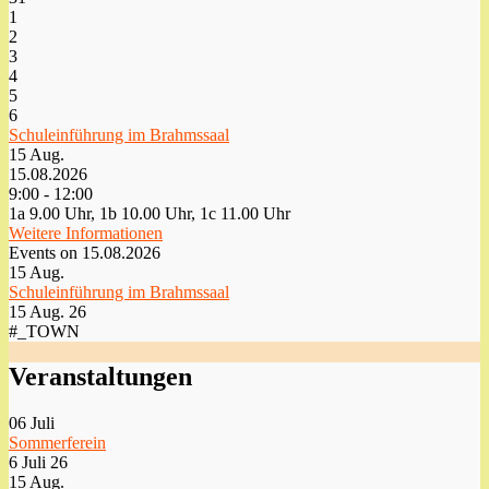
1
2
3
4
5
6
Schuleinführung im Brahmssaal
15
Aug.
15.08.2026
9:00 - 12:00
1a 9.00 Uhr, 1b 10.00 Uhr, 1c 11.00 Uhr
Weitere Informationen
Events on 15.08.2026
15
Aug.
Schuleinführung im Brahmssaal
15 Aug. 26
#_TOWN
Veranstaltungen
06
Juli
Sommerferein
6 Juli 26
15
Aug.