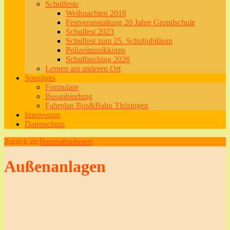
Schulfeste
Weihnachten 2018
Festveranstaltung 20 Jahre Grundschule
Schulfest 2023
Schulfest zum 25. Schuljubiläum
Polizeimusikkorps
Schulfasching 2026
Lernen am anderen Ort
Sonstiges
Formulare
Busanbindung
Fahrplan Bus&Bahn Thüringen
Impressum
Datenschutz
Zurück zu
Baumaßnahmen
Außenanlagen