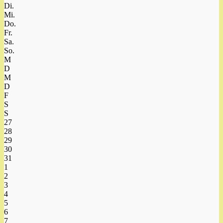
Di.
Mi.
Do.
Fr.
Sa.
So.
M
D
M
D
F
S
S
27
28
29
30
31
1
2
3
4
5
6
7