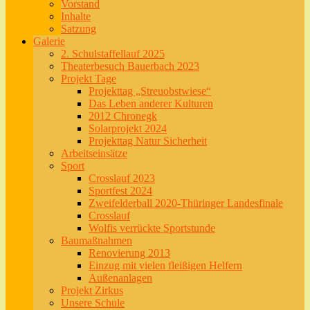
Vorstand
Inhalte
Satzung
Galerie
2. Schulstaffellauf 2025
Theaterbesuch Bauerbach 2023
Projekt Tage
Projekttag „Streuobstwiese“
Das Leben anderer Kulturen
2012 Chronegk
Solarprojekt 2024
Projekttag Natur Sicherheit
Arbeitseinsätze
Sport
Crosslauf 2023
Sportfest 2024
Zweifelderball 2020-Thüringer Landesfinale
Crosslauf
Wolfis verrückte Sportstunde
Baumaßnahmen
Renovierung 2013
Einzug mit vielen fleißigen Helfern
Außenanlagen
Projekt Zirkus
Unsere Schule