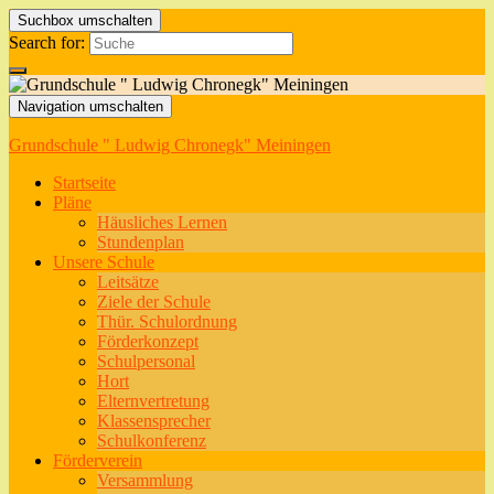
Suchbox umschalten
Search for:
Navigation umschalten
Grundschule " Ludwig Chronegk" Meiningen
Startseite
Pläne
Häusliches Lernen
Stundenplan
Unsere Schule
Leitsätze
Ziele der Schule
Thür. Schulordnung
Förderkonzept
Schulpersonal
Hort
Elternvertretung
Klassensprecher
Schulkonferenz
Förderverein
Versammlung