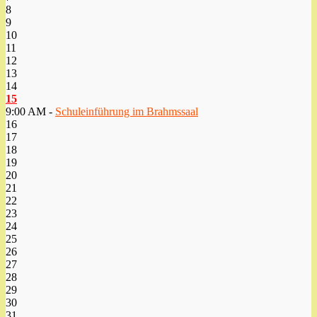
8
9
10
11
12
13
14
15
9:00 AM -
Schuleinführung im Brahmssaal
16
17
18
19
20
21
22
23
24
25
26
27
28
29
30
31