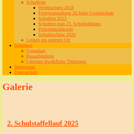
Schulfeste
Weihnachten 2018
Festveranstaltung 20 Jahre Grundschule
Schulfest 2023
Schulfest zum 25. Schuljubiläum
Polizeimusikkorps
Schulfasching 2026
Lernen am anderen Ort
Sonstiges
Formulare
Busanbindung
Fahrplan Bus&Bahn Thüringen
Impressum
Datenschutz
Galerie
2. Schulstaffellauf 2025