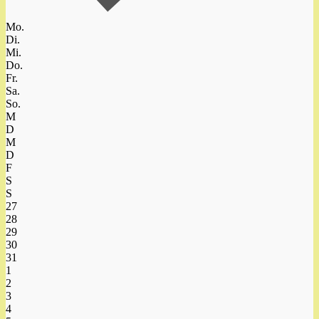
Mo.
Di.
Mi.
Do.
Fr.
Sa.
So.
M
D
M
D
F
S
S
27
28
29
30
31
1
2
3
4