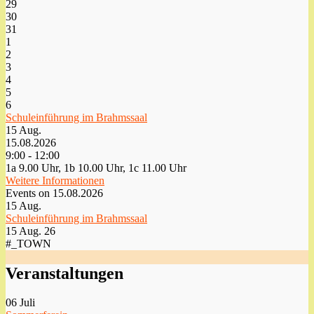
29
30
31
1
2
3
4
5
6
Schuleinführung im Brahmssaal
15
Aug.
15.08.2026
9:00 - 12:00
1a 9.00 Uhr, 1b 10.00 Uhr, 1c 11.00 Uhr
Weitere Informationen
Events on 15.08.2026
15
Aug.
Schuleinführung im Brahmssaal
15 Aug. 26
#_TOWN
Veranstaltungen
06
Juli