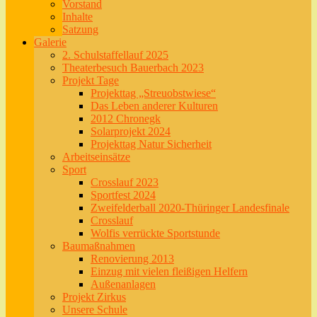
Vorstand
Inhalte
Satzung
Galerie
2. Schulstaffellauf 2025
Theaterbesuch Bauerbach 2023
Projekt Tage
Projekttag „Streuobstwiese“
Das Leben anderer Kulturen
2012 Chronegk
Solarprojekt 2024
Projekttag Natur Sicherheit
Arbeitseinsätze
Sport
Crosslauf 2023
Sportfest 2024
Zweifelderball 2020-Thüringer Landesfinale
Crosslauf
Wolfis verrückte Sportstunde
Baumaßnahmen
Renovierung 2013
Einzug mit vielen fleißigen Helfern
Außenanlagen
Projekt Zirkus
Unsere Schule