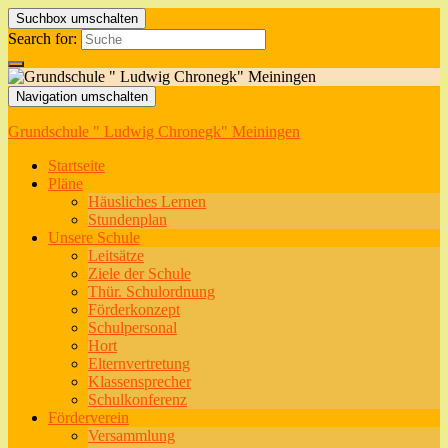
Suchbox umschalten
Search for:
Navigation umschalten
Grundschule " Ludwig Chronegk" Meiningen
Startseite
Pläne
Häusliches Lernen
Stundenplan
Unsere Schule
Leitsätze
Ziele der Schule
Thür. Schulordnung
Förderkonzept
Schulpersonal
Hort
Elternvertretung
Klassensprecher
Schulkonferenz
Förderverein
Versammlung