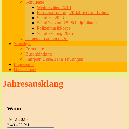
Schulfeste
Weihnachten 2018
Festveranstaltung 20 Jahre Grundschule
Schulfest 2023
Schulfest zum 25. Schuljubiläum
Polizeimusikkorps
Schulfasching 2026
Lernen am anderen Ort
Sonstiges
Formulare
Busanbindung
Fahrplan Bus&Bahn Thüringen
Impressum
Datenschutz
Jahresausklang
Wann
19.12.2025
7:45 - 11:30