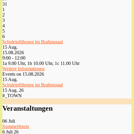
31
1
2
3
4
5
6
Schuleinführung im Brahmssaal
15
Aug.
15.08.2026
9:00 - 12:00
1a 9.00 Uhr, 1b 10.00 Uhr, 1c 11.00 Uhr
Weitere Informationen
Events on 15.08.2026
15
Aug.
Schuleinführung im Brahmssaal
15 Aug. 26
#_TOWN
Veranstaltungen
06
Juli
Sommerferein
6 Juli 26