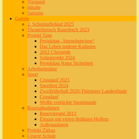
Vorstand
Inhalte
Satzung
Galerie
2. Schulstaffellauf 2025
Theaterbesuch Bauerbach 2023
Projekt Tage
Projekttag „Streuobstwiese“
Das Leben anderer Kulturen
2012 Chronegk
Solarprojekt 2024
Projekttag Natur Sicherheit
Arbeitseinsätze
Sport
Crosslauf 2023
Sportfest 2024
Zweifelderball 2020-Thüringer Landesfinale
Crosslauf
Wolfis verrückte Sportstunde
Baumaßnahmen
Renovierung 2013
Einzug mit vielen fleißigen Helfern
Außenanlagen
Projekt Zirkus
Unsere Schule