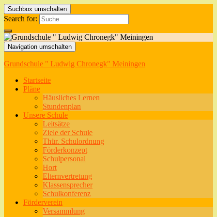
Suchbox umschalten
Search for:
Navigation umschalten
Grundschule " Ludwig Chronegk" Meiningen
Startseite
Pläne
Häusliches Lernen
Stundenplan
Unsere Schule
Leitsätze
Ziele der Schule
Thür. Schulordnung
Förderkonzept
Schulpersonal
Hort
Elternvertretung
Klassensprecher
Schulkonferenz
Förderverein
Versammlung