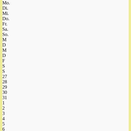
Mo.
Di.
Mi.
Do.
Fr.
Sa.
So.
M
D
M
D
F
S
S
27
28
29
30
31
1
2
3
4
5
6